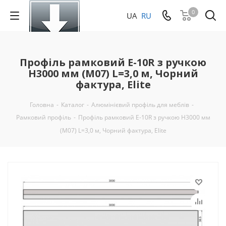
0
UA
RU
Профіль рамковий Е-10R з ручкою
H3000 мм (М07) L=3,0 м, Чорний
фактура, Elite
Головна
-
Каталог
-
Алюмінієвий профіль для меблів
-
Рамковий профіль
-
Профіль рамковий Е-10R з ручкою H3000 мм
(М07) L=3,0 м, Чорний фактура, Elite