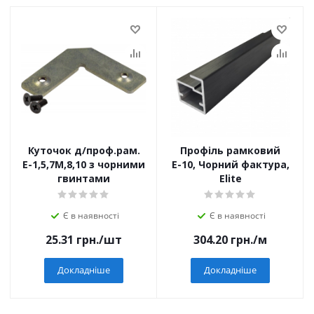
Куточок д/проф.рам.
Профіль рамковий
Е-1,5,7М,8,10 з чорними
Е-10, Чорний фактура,
гвинтами
Elite
Є в наявності
Є в наявності
25.31
грн.
/шт
304.20
грн.
/м
Докладніше
Докладніше