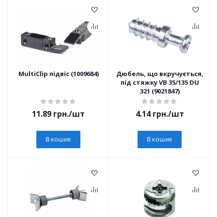
MultiClip підвіс (1009684)
Дюбель, що вкручується,
під стяжку VB 35/135 DU
321 (9021847)
11.89
грн.
/шт
4.14
грн.
/шт
В кошик
В кошик