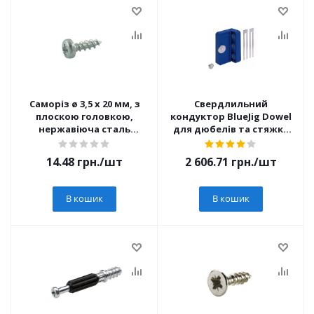
Саморіз ø 3,5 x 20 мм, з
Свердлильний
плоскою головкою,
кондуктор BlueJig Dowel
нержавіюча сталь
для дюбелів та стяжки
(9338475) Hettich
Rastex (9079402)
14.48
грн.
/шт
2 606.71
грн.
/шт
В кошик
В кошик