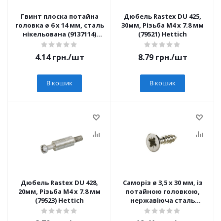
Гвинт плоска потайна
Дюбель Rastex DU 425,
головка ø 6 x 14 мм, сталь
30мм, Різьба M4 x 7.8 мм
нікельована (9137114)
(79521) Hettich
Hettich
4.14
грн.
/шт
8.79
грн.
/шт
В кошик
В кошик
Дюбель Rastex DU 428,
Саморіз ø 3,5 x 30 мм, із
20мм, Різьба M4 x 7.8 мм
потайною головкою,
(79523) Hettich
нержавіюча сталь
(9338477) Hettich