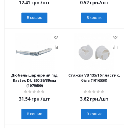
12.41
грн.
/шт
0.52
грн.
/шт
В кошик
В кошик
Дюбель шарнірний під
Стяжка VB 135/16 пластик,
Rastex DU 860 39/39мм
біла (1016559)
(1079600)
31.54
грн.
/шт
3.62
грн.
/шт
В кошик
В кошик