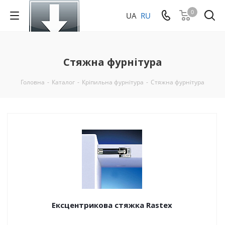
0
UA
RU
Стяжна фурнітура
Головна
-
Каталог
-
Кріпильна фурнітура
-
Стяжна фурнітура
Ексцентрикова стяжка Rastex