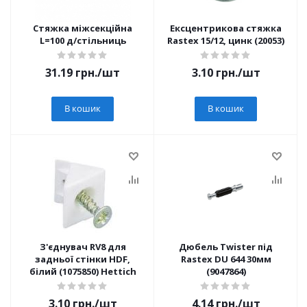
Стяжка міжсекційна
Ексцентрикова стяжка
L=100 д/стільниць
Rastex 15/12, цинк (20053)
31.19
грн.
/шт
3.10
грн.
/шт
В кошик
В кошик
З'єднувач RV8 для
Дюбель Twister під
задньої стінки HDF,
Rastex DU 644 30мм
білий (1075850) Hettich
(9047864)
3.10
грн.
/шт
4.14
грн.
/шт