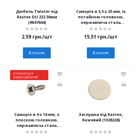
Дюбель Twister під
Саморіз ø 3,5 x 25 мм, із
Rastex DU 232 30мм
потайною головкою,
(9047644)
нержавіюча сталь
(9338476) Hettich
2.59
грн.
/шт
15.51
грн.
/шт
В кошик
В кошик
ОЧІКУЄТЬСЯ
НАДХОДЖЕННЯ
Саморіз ø 4 x 16 мм, з
Заглушка під Rastex,
плоскою головкою,
бежевий (1028226)
нержавіюча сталь
(9338473)