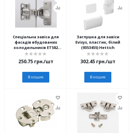
Спеціальна завіса для
Заглушка для завіси
фасадів вбудованих
Evisys, пластик, білий
холодильників ET582
(9353455) Hettich
(72134)
250.75
грн.
/шт
302.45
грн.
/шт
В кошик
В кошик