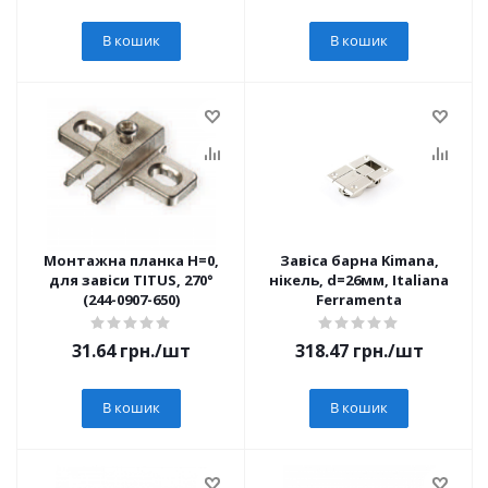
В кошик
В кошик
Монтажна планка H=0,
Завіса барна Kimana,
для завіси TITUS, 270°
нікель, d=26мм, Italiana
(244-0907-650)
Ferramenta
31.64
грн.
/шт
318.47
грн.
/шт
В кошик
В кошик