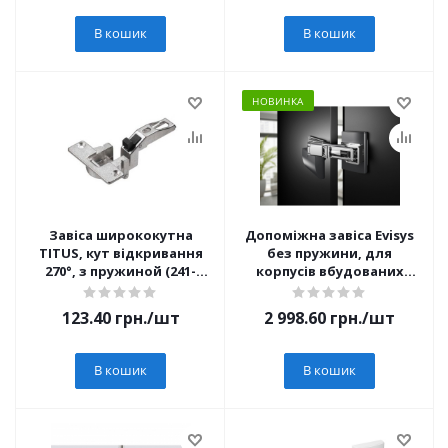
В кошик
В кошик
НОВИНКА
Завіса ширококутна
Допоміжна завіса Evisys
TITUS, кут відкривання
без пружини, для
270°, з пружиной (241-
корпусів вбудованих
0043-650)
холодильників, кут 115°
(9343488) Hettich
123.40
грн.
/шт
2 998.60
грн.
/шт
В кошик
В кошик