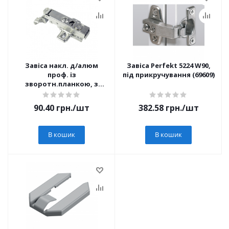
Завіса накл. д/алюм
Завіса Perfekt 5224 W90,
проф. із
під прикручування (69609)
зворотн.планкою, з
дотягувачем
90.40
грн.
/шт
382.58
грн.
/шт
В кошик
В кошик