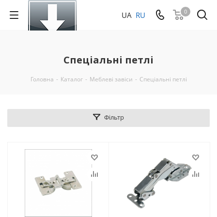
0
UA
RU
Спеціальні петлі
Головна
-
Каталог
-
Меблеві завіси
-
Спеціальні петлі
Фільтр