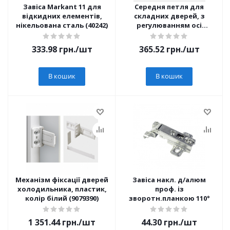
Завіса Markant 11 для
Середня петля для
відкидних елементів,
складних дверей, з
нікельована сталь (40242)
регулюванням осі
обертання, під
запрессовку (1001955)
333.98
грн.
/шт
365.52
грн.
/шт
Hettich
В кошик
В кошик
Механізм фіксації дверей
Завіса накл. д/алюм
холодильника, пластик,
проф. із
колір білий (9079390)
зворотн.планкою 110°
1 351.44
грн.
/шт
44.30
грн.
/шт