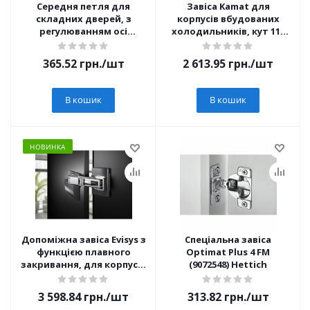
Середня петля для
Завіса Kamat для
складних дверей, з
корпусів вбудованих
регулюванням осі
холодильників, кут 115
обертання, під
(9239784)
прикручування (1004126)
365.52
грн.
/шт
2 613.95
грн.
/шт
Hettich
В кошик
В кошик
НОВИНКА
Допоміжна завіса Evisys з
Спеціальна завіса
функцією плавного
Optimat Plus 4 FM
закривання, для корпусів
(9072548) Hettich
вбудованих
холодильників, кут 115°
3 598.84
грн.
/шт
313.82
грн.
/шт
(9343483) Hettich