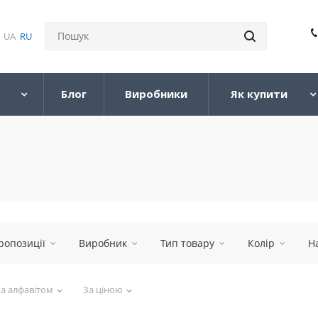
UA
RU
Блог
Виробники
Як купити
ропозиції
Виробник
Тип товару
Колір
Н
а алфавітом
За ціною