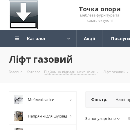
Точка опори
меблева фурнітура та
комплектуючі
Каталог
Акції
Послуги
Ліфт газовий
Головна
-
Каталог
-
Підйомно-відкидні механізми
-
Ліфт газовий
Фільтр:
Наші п
Меблеві завіси
Напрямні для шухляд
За популярністю
З