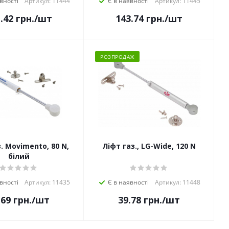
вності
Артикул: 11444
Є в наявності
Артикул: 11445
.42
грн.
/шт
143.74
грн.
/шт
РОЗПРОДАЖ
. Movimento, 80 N,
Ліфт газ., LG-Wide, 120 N
білий
вності
Артикул: 11435
Є в наявності
Артикул: 11448
.69
грн.
/шт
39.78
грн.
/шт