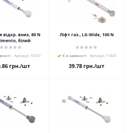
 відкр. вниз, 80 N
Ліфт газ., LG-Wide, 100 N
imento, білий
вності
Артикул: 14737
Є в наявності
Артикул: 11447
.86
грн.
/шт
39.78
грн.
/шт