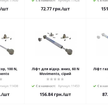
тикул: 11450
Є в наявності
Артикул: 11428
Є в ная
/шт
72.77
грн.
/шт
151
top, 100 N,
Ліфт для відкр. вниз, 60 N
Ліфт газ
mento
Movimento, сірий
тикул: 11438
Є в наявності
Артикул: 11453
Є в ная
.
/шт
156.84
грн.
/шт
87