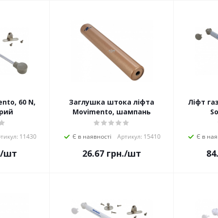
nto, 60 N,
Заглушка штока ліфта
Ліфт газ
ірий
Movimento, шампань
So
тикул: 11430
Є в наявності
Артикул: 15410
Є в ная
/шт
26.67
грн.
/шт
84