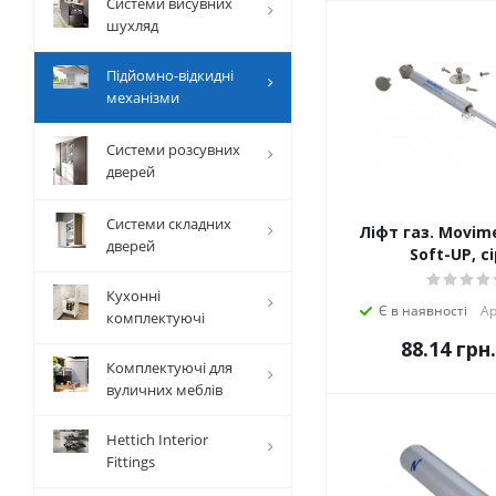
Системи висувних
шухляд
Підйомно-відкидні
механізми
Cистеми розсувних
дверей
Системи складних
Ліфт газ. Movime
дверей
Soft-UP, с
Кухонні
Є в наявності
Ар
комплектуючі
88.14
грн.
Комплектуючі для
вуличних меблів
Hettich Interior
Fittings