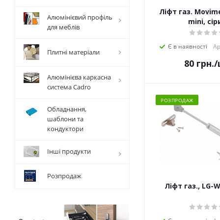
Ліфт газ. Movime
Алюмінієвий профіль
mini, сір
для меблів
Є в наявності
Ар
Плитні матеріали
80
грн.
/
Алюмінієва каркасна
система Cadro
РОЗПРОДАЖ
Обладнання,
шаблони та
кондуктори
Інші продукти
Розпродаж
Ліфт газ., LG-W