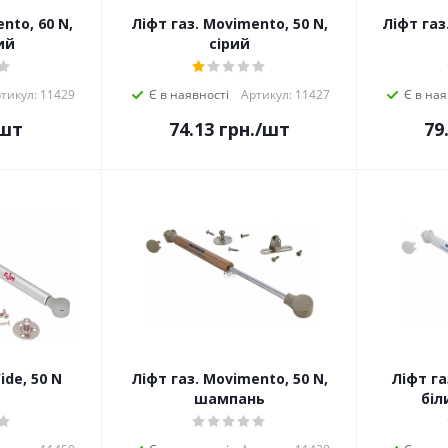
nto, 60 N,
Ліфт газ. Movimento, 50 N,
Ліфт газ
ий
сірий
тикул: 11429
Є в наявності
Артикул: 11427
Є в ная
шт
74.13
грн.
/шт
79
ide, 50 N
Ліфт газ. Movimento, 50 N,
Ліфт газ
шампань
біл