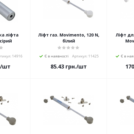
ка ліфта
Ліфт газ. Movimento, 120 N,
Ліфт для
сірий
білий
Mov
тикул: 14916
Є в наявності
Артикул: 11425
Є в ная
/шт
85.43
грн.
/шт
170