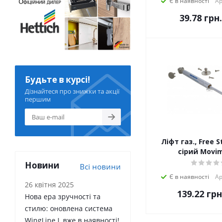
Є в наявності
Ар
39.78
грн.
Будьте в курсі!
Дізнайтеся про знижки та акції
першим
Ліфт газ., Free S
сірий Movi
Новини
Всі новини
Є в наявності
Ар
26 квітня 2025
139.22
грн
Нова ера зручності та
стилю: оновлена система
WingLine L вже в наявності!