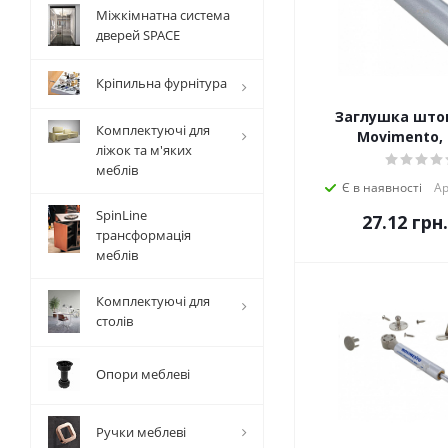
Міжкімнатна система
дверей SPACE
Кріпильна фурнітура
Заглушка што
Комплектуючі для
Movimento, 
ліжок та м'яких
меблів
Є в наявності
Ар
SpinLine
27.12
грн.
трансформація
меблів
Комплектуючі для
столів
Опори меблеві
Ручки меблеві