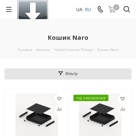
0
UA
RU
Кошик Naro
Головна
-
Каталог
-
Hettich Interior Fittings
-
Кошик Naro
Фільтр
ПІД ЗАМОВЛЕННЯ