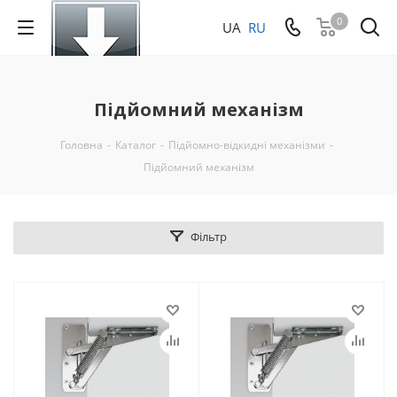
0
UA
RU
Підйомний механізм
Головна
-
Каталог
-
Підйомно-відкидні механізми
-
Підйомний механізм
Фільтр