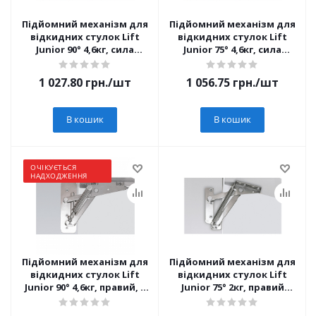
Підйомний механізм для
Підйомний механізм для
відкидних стулок Lift
відкидних стулок Lift
Junior 90° 4,6кг, сила
Junior 75° 4,6кг, сила
пружини 80-220N,
пружини 80-220N,
комплект, з
комплект, з
1 027.80
грн.
/шт
1 056.75
грн.
/шт
регулюванням (10921)
регулюванням (40721)
В кошик
В кошик
ОЧІКУЄТЬСЯ
НАДХОДЖЕННЯ
Підйомний механізм для
Підйомний механізм для
відкидних стулок Lift
відкидних стулок Lift
Junior 90° 4,6кг, правий, з
Junior 75° 2кг, правий
регулюванням, для
(1001145)
вузького рамкового