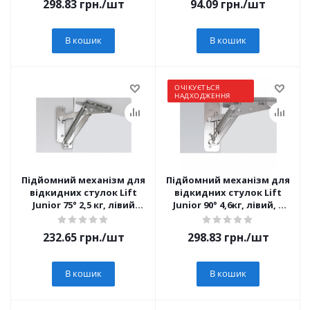
298.83
грн.
/шт
94.09
грн.
/шт
профілю (1067628)
В кошик
В кошик
ОЧІКУЄТЬСЯ
НАДХОДЖЕННЯ
Підйомний механізм для
Підйомний механізм для
відкидних стулок Lift
відкидних стулок Lift
Junior 75° 2,5 кг, лівий
Junior 90° 4,6кг, лівий, з
(1001142)
регулюванням, для
вузького рамкового
232.65
грн.
/шт
298.83
грн.
/шт
профілю (1067627)
В кошик
В кошик