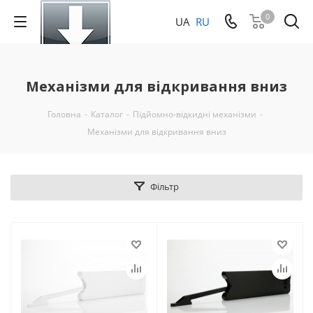
0
UA
RU
Механізми для відкривання вниз
Головна
-
Каталог
-
Підйомно-відкидні механізми
-
Механізми для відкривання вниз
Фільтр