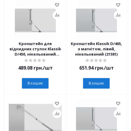
Кронштейн для
Кронштейн Klassik D/465,
відкидних стулок Klassik
з магнітом, лівий,
D/450, нікельований
нікельований (21581)
(16176)
489.08
грн.
/шт
651.94
грн.
/шт
В кошик
В кошик