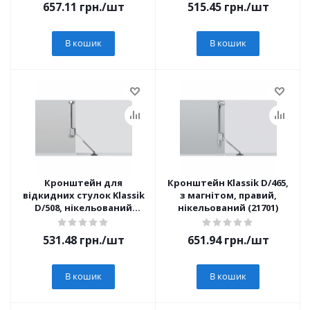
657.11
грн.
/шт
515.45
грн.
/шт
В кошик
В кошик
Кронштейн для
Кронштейн Klassik D/465,
відкидних стулок Klassik
з магнітом, правий,
D/508, нікельований
нікельований (21701)
(16177)
531.48
грн.
/шт
651.94
грн.
/шт
В кошик
В кошик