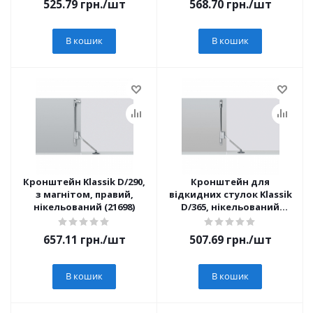
525.79
грн.
/шт
568.70
грн.
/шт
В кошик
В кошик
Кронштейн Klassik D/290,
Кронштейн для
з магнітом, правий,
відкидних стулок Klassik
нікельований (21698)
D/365, нікельований
(20865)
657.11
грн.
/шт
507.69
грн.
/шт
В кошик
В кошик