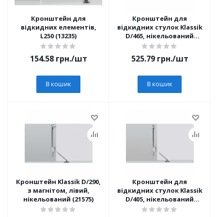
Кронштейн для
Кронштейн для
відкидних елементів,
відкидних стулок Klassik
L250 (13235)
D/465, нікельований
(20867)
154.58
грн.
/шт
525.79
грн.
/шт
В кошик
В кошик
Кронштейн Klassik D/290,
Кронштейн для
з магнітом, лівий,
відкидних стулок Klassik
нікельований (21575)
D/405, нікельований
(20866)