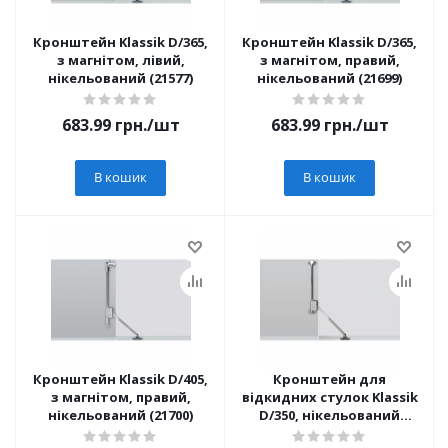
Кронштейн Klassik D/365,
Кронштейн Klassik D/365,
з магнітом, лівий,
з магнітом, правий,
нікельований (21577)
нікельований (21699)
683.99
грн.
/шт
683.99
грн.
/шт
В кошик
В кошик
Кронштейн Klassik D/405,
Кронштейн для
з магнітом, правий,
відкидних стулок Klassik
нікельований (21700)
D/350, нікельований
(16174)