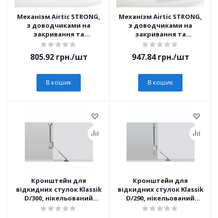
Механізм Airtic STRONG,
Механізм Airtic STRONG,
з доводчиками на
з доводчиками на
закривання та
закривання та
відкривання,
відкривання,
навантаження 4-6 кг,
навантаження 4-6 кг,
805.92
грн.
/шт
947.84
грн.
/шт
білий
чорний
В кошик
В кошик
Кронштейн для
Кронштейн для
відкидних стулок Klassik
відкидних стулок Klassik
D/300, нікельований
D/290, нікельований
(16173)
(20864)